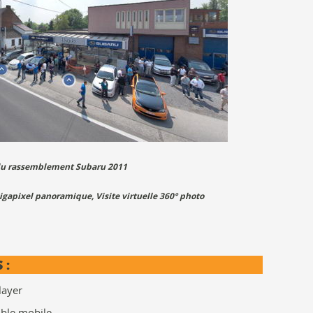
s du rassemblement Subaru 2011
igapixel panoramique
,
Visite virtuelle 360° photo
 :
layer
ible mobile