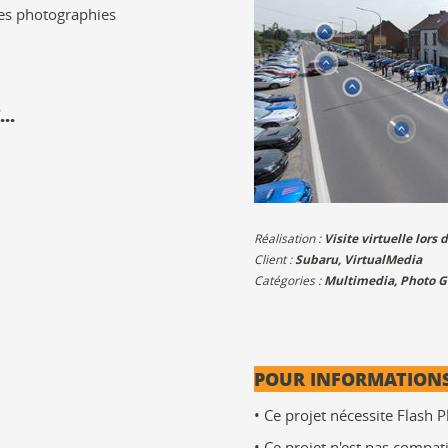
 des photographies
..
Réalisation :
Visite virtuelle lor
Client :
Subaru
,
VirtualMedia
Catégories :
Multimedia
,
Photo G
POUR INFORMATIONS
• Ce projet nécessite Flash P
• Ce projet n'est pas compat