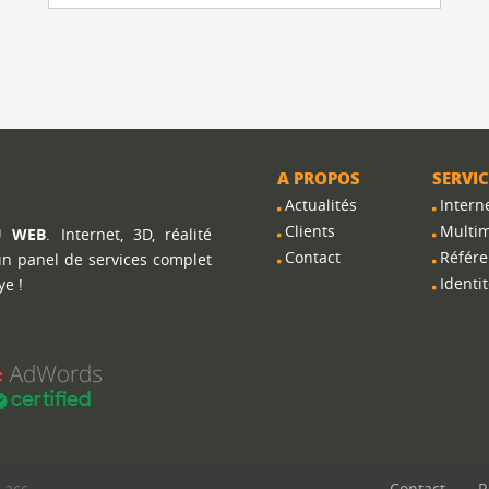
A PROPOS
SERVIC
Actualités
Intern
Clients
Multi
U WEB
. Internet, 3D, réalité
Contact
Référ
 un panel de services complet
Identit
ye !
-
acc
Contact
R