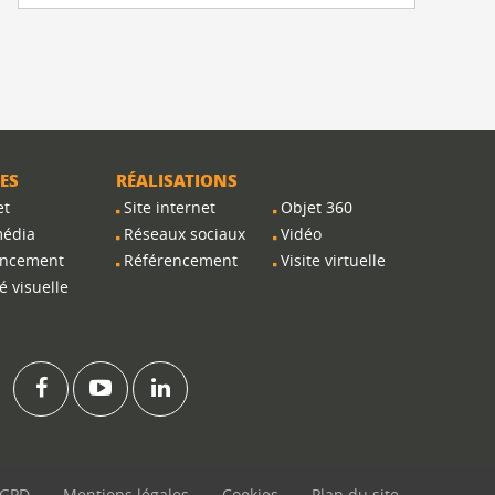
ES
RÉALISATIONS
et
Site internet
Objet 360
média
Réseaux sociaux
Vidéo
encement
Référencement
Visite virtuelle
é visuelle
GPD
Mentions légales
Cookies
Plan du site