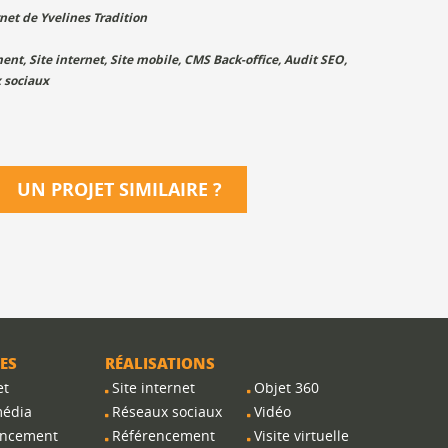
net de Yvelines Tradition
ment
,
Site internet
,
Site mobile
,
CMS Back-office
,
Audit SEO
,
 sociaux
UN PROJET SIMILAIRE
?
ES
RÉALISATIONS
et
Site internet
Objet 360
média
Réseaux sociaux
Vidéo
encement
Référencement
Visite virtuelle