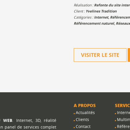
Réalisation :
Refonte du site inter
Client :
Yvelines Tradition
Catégories :
Internet
,
Référence
Référencement naturel
,
Réseaux
VISITER LE SITE
A PROPOS
SERVIC
Actualités
Intern
Clients
Multi
U WEB
. Internet, 3D, réalité
Contact
Référ
 un panel de services complet