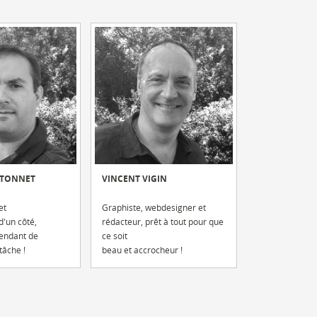
NTONNET
VINCENT VIGIN
et
Graphiste, webdesigner et
d'un côté,
rédacteur, prêt à tout pour que
pendant de
ce soit
itâche !
beau et accrocheur !