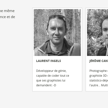
 une même
ance et de
LAURENT INGELS
JÉRÔME CA
Développeur de génie,
Photographe 
capable de coder tout ce
graphiste 3D 
que ses graphistes lui
statistico-dé
demandent :-D
l'autre... Mult