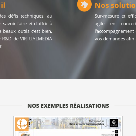
il
Nos soluti
es défis techniques, au
Sur-mesure et eff
savoir-faire et d’offrir à
agile en conce
e beaux outils c’est bien,
l'accompagnement d
 Le R&D de
VIRTUALMEDIA
vos demandes afin d
t.
NOS EXEMPLES RÉALISATIONS