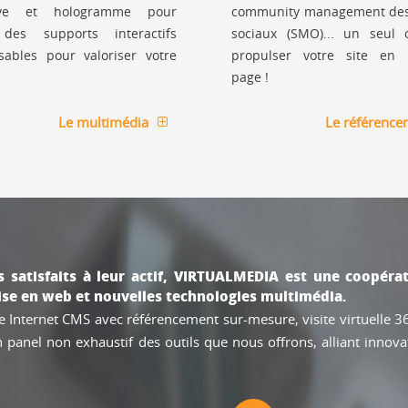
tive et hologramme pour
community management des
. des supports interactifs
sociaux (SMO)... un seul o
sables pour valoriser votre
propulser votre site en 
page !
Le multimédia
Le référence
s satisfaits à leur actif, VIRTUALMEDIA est une coopéra
ise en web et nouvelles technologies multimédia.
Internet CMS avec référencement sur-mesure, visite virtuelle 360
anel non exhaustif des outils que nous offrons, alliant innovati